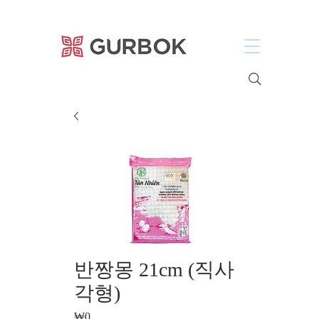
거복푸드
반짱몽 21cm (직사
각형)
₩0
價