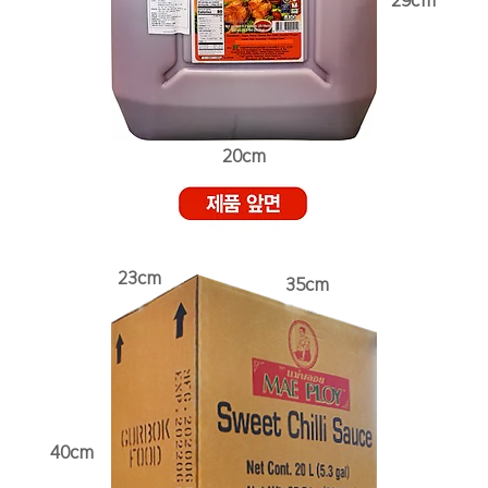
29cm
20cm
23cm
35cm
40cm