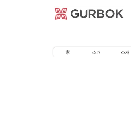
거복푸드
家
소개
소개